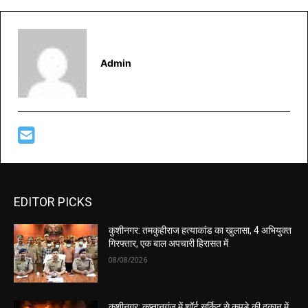
Admin
EDITOR PICKS
कुशीनगर: तमकुहीराज हत्याकांड का खुलासा, 4 अभियुक्त
गिरफ्तार, एक बाल अपचारी हिरासत में
08/08/2026
कुशीनगर: कप्तानगंज में शॉर्ट सर्किट से कपड़े की दुकान में