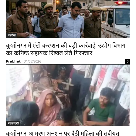
पडरौना
कुशीनगर में एंटी करप्शन की बड़ी कार्रवाई: उद्योग विभाग
का कनिष्ठ सहायक रिश्वत लेते गिरफ्तार
Prabhat
-
31/07/2026
0
बरवापट्टी
कुशीनगर: आमरण अनशन पर बैठी महिला की तबीयत