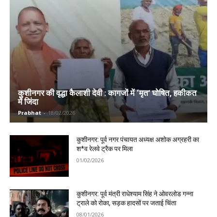
कुशीनगर की वृद्धा कैलाशी देवी : कागजों में ‘मृत’ घोषित, हकीकत
में जिंदा
Prabhat
-
18/02/2026
कुशीनगर: पूर्व नगर पंचायत अध्यक्ष अशोक अग्रहरी का
श*व रेलवे ट्रैक पर मिला
01/02/2026
कुशीनगर: पूर्व मंत्री राधेश्याम सिंह ने ओवरलोड गन्ना
ट्राले को रोका, सड़क हादसों पर जताई चिंता
08/01/2026