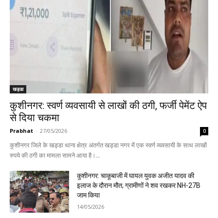
खड्डा
कुशीनगर: स्वर्ण व्यवसायी से लाखों की ठगी, फर्जी पेमेंट ऐप
से दिया चकमा
Prabhat
-
27/05/2026
0
कुशीनगर जिले के खड्डा थाना क्षेत्र अंतर्गत खड्डा नगर में एक स्वर्ण व्यवसायी के साथ लाखों
रुपये की ठगी का मामला सामने आया है।...
कुशीनगर: चाकूबाजी में घायल युवक अजीत यादव की
इलाज के दौरान मौत; ग्रामीणों ने शव रखकर NH-27B
जाम किया
14/05/2026