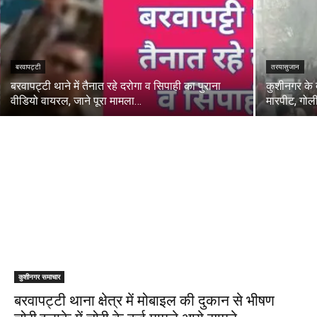
बरवापट्टी
तरयासुजान
बरवापट्टी थाने में तैनात रहे दरोगा व सिपाही का पुराना
कुशीनगर के दो
वीडियो वायरल, जाने पूरा मामला…
मारपीट, गोल
कुशीनगर समाचार
बरवापट्टी थाना क्षेत्र में मोबाइल की दुकान से भीषण