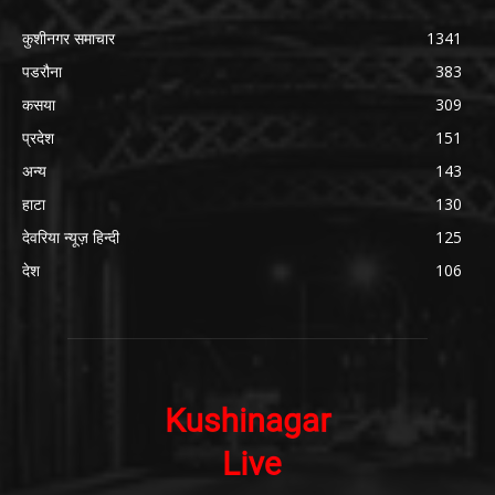
कुशीनगर समाचार
1341
पडरौना
383
कसया
309
प्रदेश
151
अन्य
143
हाटा
130
देवरिया न्यूज़ हिन्दी
125
देश
106