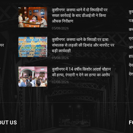
कुशीनगर: कसया थाने में दो सिपाहियों पर
कु
सख्त कार्रवाई के बाद डीआईजी ने किया
पड
औचक निरीक्षण
05/08/2026
क
प्
कुशीनगर: कसया थाने के सिपाही पर ढाबा
 पर
संचालक से लड़की की डिमांड और मारपीट पर
अन
बड़ी कार्यवाही
हा
05/08/2026
देव
न
कुशीनगर में 14 वर्षीय किशोर आदर्श चौहान
दे
की हत्या, रंगदारी न देने का हत्या का आरोप
02/08/2026
OUT US
F