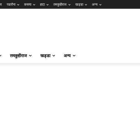
ार
पडरौना
कसया
हाटा
तमकुहीराज
खड्डा
अन्य
तमकुहीराज
खड्डा
अन्य