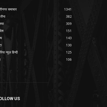
शीनगर समाचार
1341
रौना
382
सया
309
रदेश
151
्य
143
टा
130
रिया न्यूज़ हिन्दी
125
श
106
OLLOW US