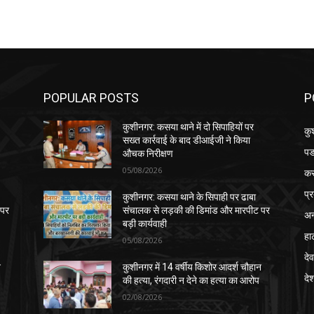
POPULAR POSTS
P
कुशीनगर: कसया थाने में दो सिपाहियों पर
कु
सख्त कार्रवाई के बाद डीआईजी ने किया
पड
औचक निरीक्षण
05/08/2026
क
प्
कुशीनगर: कसया थाने के सिपाही पर ढाबा
 पर
संचालक से लड़की की डिमांड और मारपीट पर
अन
बड़ी कार्यवाही
हा
05/08/2026
देव
न
कुशीनगर में 14 वर्षीय किशोर आदर्श चौहान
दे
की हत्या, रंगदारी न देने का हत्या का आरोप
02/08/2026