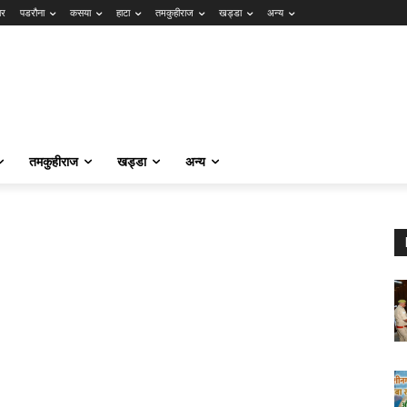
ार
पडरौना
कसया
हाटा
तमकुहीराज
खड्डा
अन्य
तमकुहीराज
खड्डा
अन्य