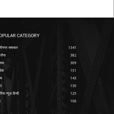
OPULAR CATEGORY
शीनगर समाचार
1341
रौना
382
सया
309
रदेश
151
्य
143
टा
130
रिया न्यूज़ हिन्दी
125
श
106