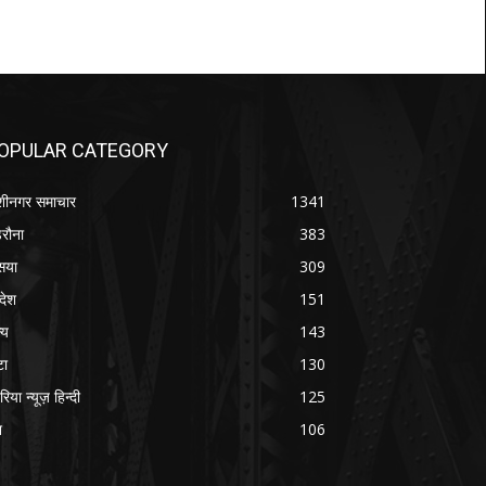
OPULAR CATEGORY
शीनगर समाचार
1341
रौना
383
सया
309
रदेश
151
्य
143
टा
130
रिया न्यूज़ हिन्दी
125
श
106