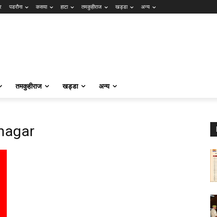
र
पडरौना
कसया
हाटा
तमकुहीराज
खड्डा
अन्य
तमकुहीराज
खड्डा
अन्य
nagar