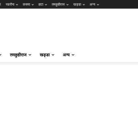
र
पडरौना
कसया
हाटा
तमकुहीराज
खड्डा
अन्य
तमकुहीराज
खड्डा
अन्य