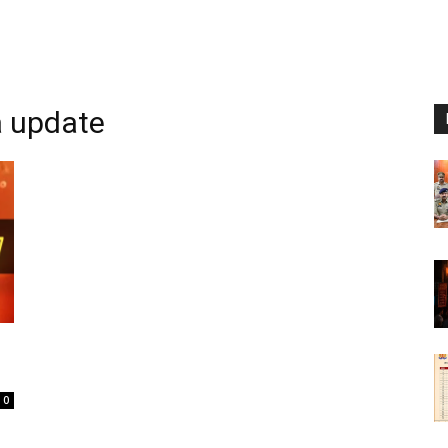
a update
0