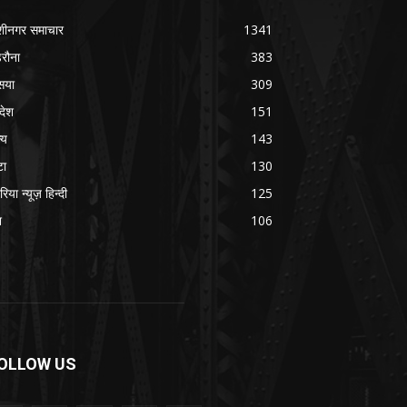
शीनगर समाचार
1341
रौना
383
सया
309
रदेश
151
्य
143
टा
130
रिया न्यूज़ हिन्दी
125
श
106
OLLOW US