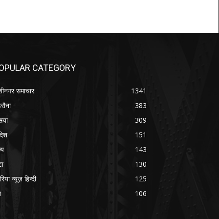
OPULAR CATEGORY
शीनगर समाचार
1341
रौना
383
सया
309
रदेश
151
्य
143
टा
130
रिया न्यूज़ हिन्दी
125
श
106