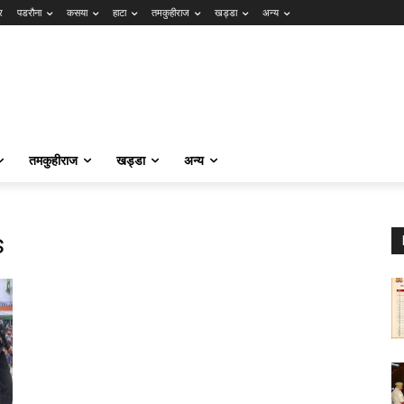
र
पडरौना
कसया
हाटा
तमकुहीराज
खड्डा
अन्य
तमकुहीराज
खड्डा
अन्य
s