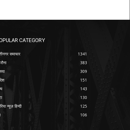
OPULAR CATEGORY
शीनगर समाचार
1341
रौना
383
सया
309
रदेश
151
्य
143
टा
130
रिया न्यूज़ हिन्दी
125
श
106