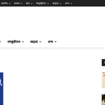
पडरौना
कसया
हाटा
तमकुहीराज
खड्डा
अन्य
तमकुहीराज
खड्डा
अन्य