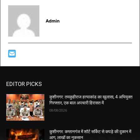
Admin
EDITOR PICKS
कुशीनगर: तमकुहीराज हत्याकांड का खुलासा, 4 अभियुक्त
गिरफ्तार, एक बाल अपचारी हिरासत में
08/08/2026
कुशीनगर: कप्तानगंज में शॉर्ट सर्किट से कपड़े की दुकान में
आग, लाखों का नुकसान