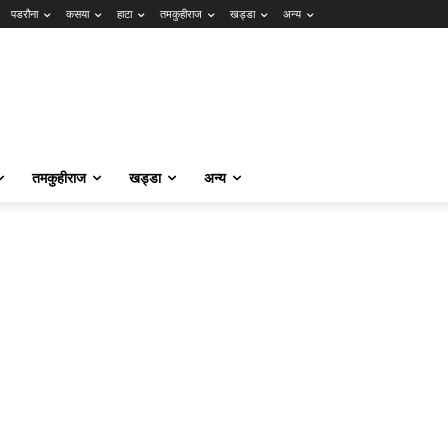
पडरौना
कसया
हाटा
तमकुहीराज
खड्डा
अन्य
तमकुहीराज
खड्डा
अन्य