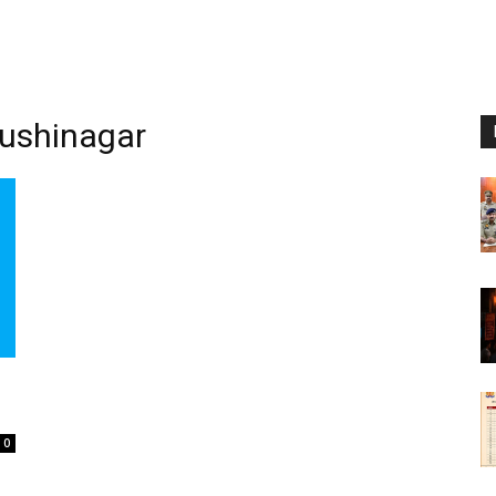
kushinagar
0