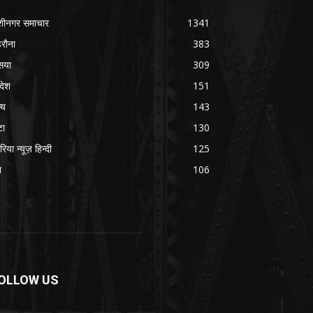
शीनगर समाचार
1341
रौना
383
सया
309
रदेश
151
्य
143
टा
130
रिया न्यूज़ हिन्दी
125
श
106
OLLOW US