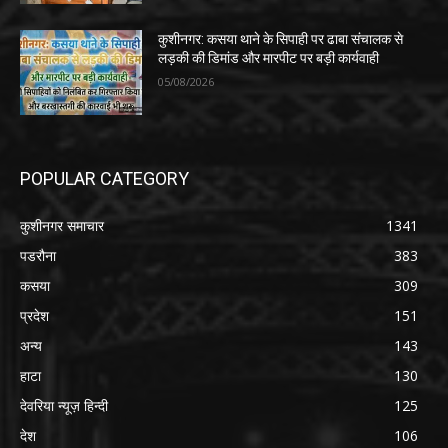
कुशीनगर: कसया थाने के सिपाही पर ढाबा संचालक से
लड़की की डिमांड और मारपीट पर बड़ी कार्यवाही
05/08/2026
POPULAR CATEGORY
कुशीनगर समाचार
1341
पडरौना
383
कसया
309
प्रदेश
151
अन्य
143
हाटा
130
देवरिया न्यूज़ हिन्दी
125
देश
106