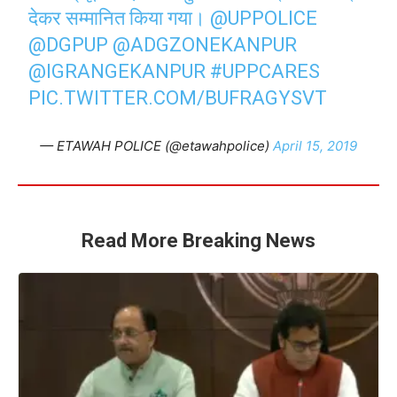
देकर सम्मानित किया गया।
@UPPOLICE
@DGPUP
@ADGZONEKANPUR
@IGRANGEKANPUR
#UPPCARES
PIC.TWITTER.COM/BUFRAGYSVT
— ETAWAH POLICE (@etawahpolice)
April 15, 2019
Read More Breaking News