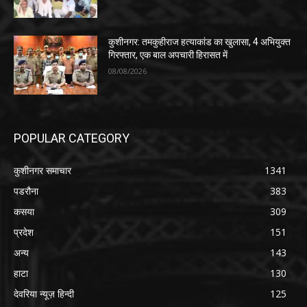
कुशीनगर: तमकुहीराज हत्याकांड का खुलासा, 4 अभियुक्त
गिरफ्तार, एक बाल अपचारी हिरासत में
08/08/2026
POPULAR CATEGORY
कुशीनगर समाचार
1341
पडरौना
383
कसया
309
प्रदेश
151
अन्य
143
हाटा
130
देवरिया न्यूज़ हिन्दी
125