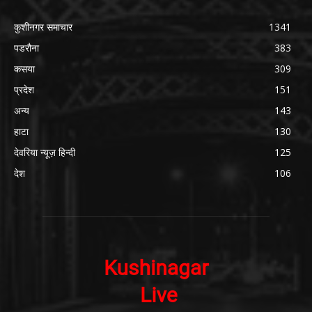
कुशीनगर समाचार
1341
पडरौना
383
कसया
309
प्रदेश
151
अन्य
143
हाटा
130
देवरिया न्यूज़ हिन्दी
125
देश
106