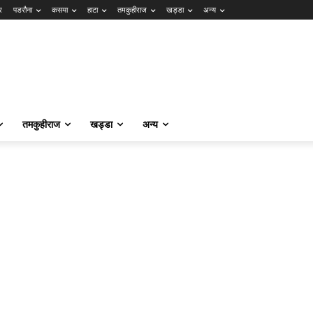
र
पडरौना
कसया
हाटा
तमकुहीराज
खड्डा
अन्य
तमकुहीराज
खड्डा
अन्य