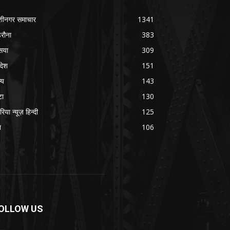
शीनगर समाचार
1341
रौना
383
सया
309
रदेश
151
्य
143
टा
130
रिया न्यूज़ हिन्दी
125
श
106
OLLOW US