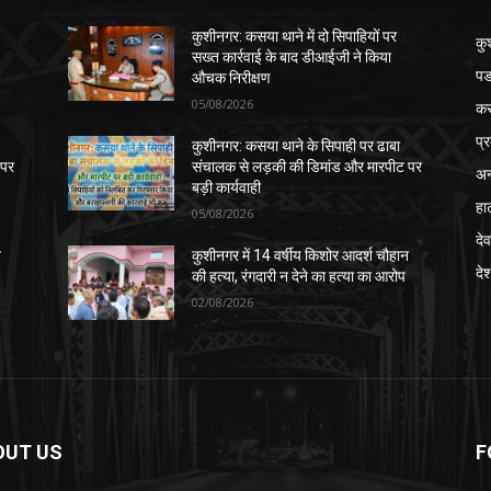
कुशीनगर: कसया थाने में दो सिपाहियों पर
कु
सख्त कार्रवाई के बाद डीआईजी ने किया
पड
औचक निरीक्षण
05/08/2026
क
प्
कुशीनगर: कसया थाने के सिपाही पर ढाबा
 पर
संचालक से लड़की की डिमांड और मारपीट पर
अन
बड़ी कार्यवाही
हा
05/08/2026
देव
न
कुशीनगर में 14 वर्षीय किशोर आदर्श चौहान
दे
की हत्या, रंगदारी न देने का हत्या का आरोप
02/08/2026
OUT US
F