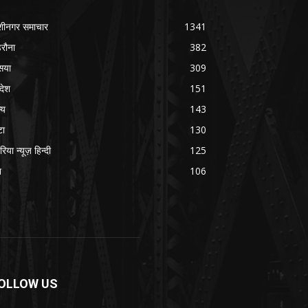
शीनगर समाचार
1341
रौना
382
सया
309
रदेश
151
्य
143
टा
130
रिया न्यूज़ हिन्दी
125
श
106
OLLOW US