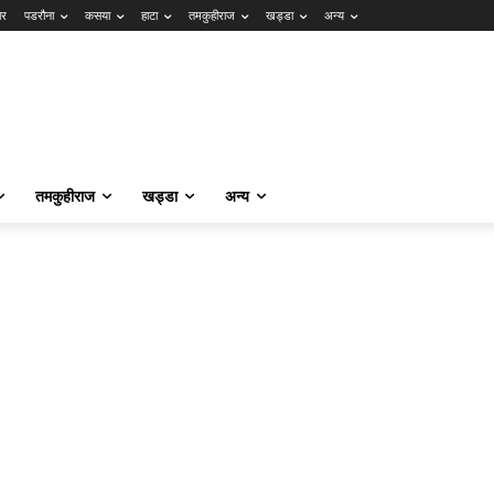
ार
पडरौना
कसया
हाटा
तमकुहीराज
खड्डा
अन्य
तमकुहीराज
खड्डा
अन्य