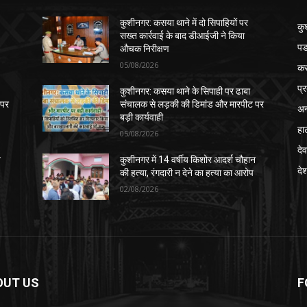
कुशीनगर: कसया थाने में दो सिपाहियों पर
कु
सख्त कार्रवाई के बाद डीआईजी ने किया
पड
औचक निरीक्षण
05/08/2026
क
प्
कुशीनगर: कसया थाने के सिपाही पर ढाबा
 पर
संचालक से लड़की की डिमांड और मारपीट पर
अन
बड़ी कार्यवाही
हा
05/08/2026
देव
न
कुशीनगर में 14 वर्षीय किशोर आदर्श चौहान
दे
की हत्या, रंगदारी न देने का हत्या का आरोप
02/08/2026
OUT US
F