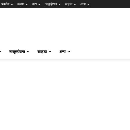
पडरौना
कसया
हाटा
तमकुहीराज
खड्डा
अन्य
तमकुहीराज
खड्डा
अन्य