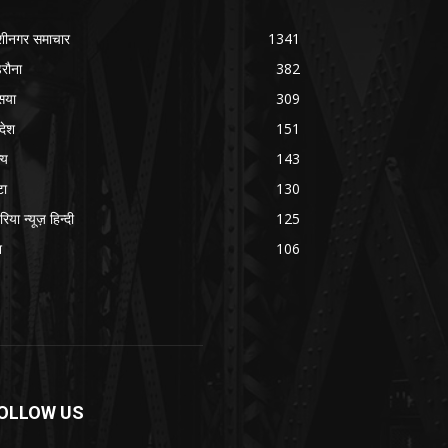
शीनगर समाचार
1341
रौना
382
सया
309
रदेश
151
्य
143
टा
130
रिया न्यूज़ हिन्दी
125
श
106
OLLOW US