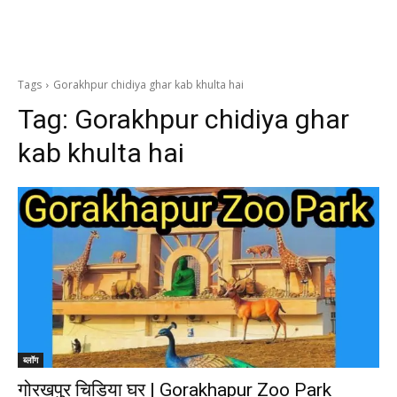
Tags
Gorakhpur chidiya ghar kab khulta hai
Tag:
Gorakhpur chidiya ghar
kab khulta hai
ब्लॉग
गोरखपुर चिड़िया घर | Gorakhapur Zoo Park