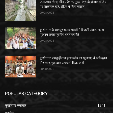
जलजमाव से ग्रामीण परेशान, मुख्यमंत्री के सोशल मीडिया
पर शिकायत दर्ज, डीएम ने लिया संज्ञान
09/08/2026
कुशीनगर के शाहपुर खलवापट्टी में बिजली संकट: ग्राम
प्रधान समेत ग्रामीण धरने पर बैठे
09/08/2026
कुशीनगर: तमकुहीराज हत्याकांड का खुलासा, 4 अभियुक्त
गिरफ्तार, एक बाल अपचारी हिरासत में
08/08/2026
POPULAR CATEGORY
कुशीनगर समाचार
1341
पडरौना
383