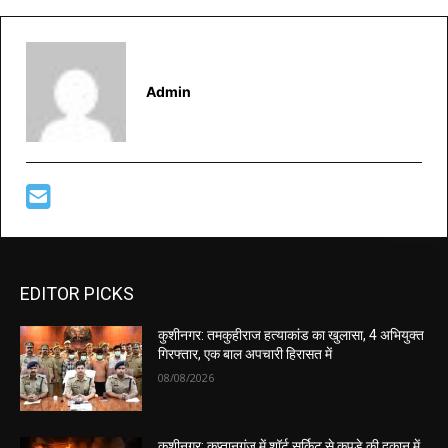
Admin
EDITOR PICKS
कुशीनगर: तमकुहीराज हत्याकांड का खुलासा, 4 अभियुक्त
गिरफ्तार, एक बाल अपचारी हिरासत में
08/08/2026
कुशीनगर: कप्तानगंज में शॉर्ट सर्किट से कपड़े की दुकान में