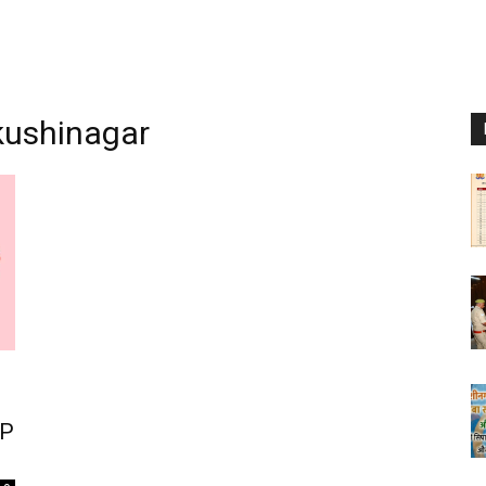
kushinagar
RP