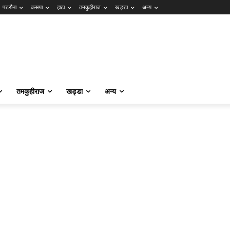
पडरौना
कसया
हाटा
तमकुहीराज
खड्डा
अन्य
तमकुहीराज
खड्डा
अन्य