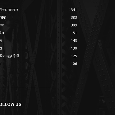
शीनगर समाचार
1341
रौना
383
सया
309
रदेश
151
्य
143
टा
130
रिया न्यूज़ हिन्दी
125
श
106
OLLOW US