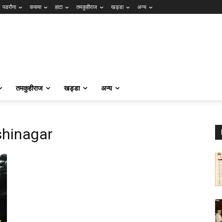
पडरौना
कसया
हाटा
तमकुहीराज
खड्डा
अन्य
तमकुहीराज
खड्डा
अन्य
shinagar