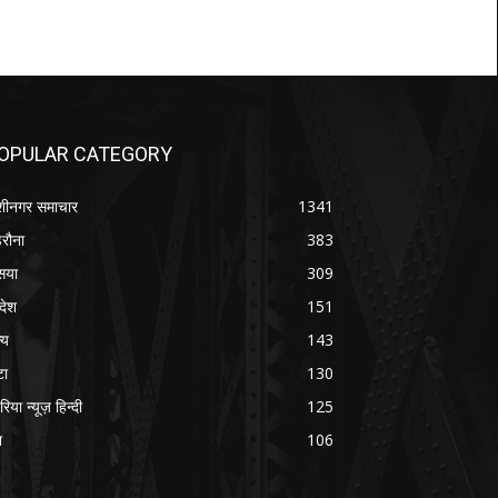
OPULAR CATEGORY
शीनगर समाचार
1341
रौना
383
सया
309
रदेश
151
्य
143
टा
130
रिया न्यूज़ हिन्दी
125
श
106