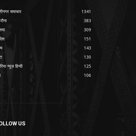
शीनगर समाचार
1341
रौना
383
सया
309
रदेश
151
्य
143
टा
130
रिया न्यूज़ हिन्दी
125
श
106
OLLOW US