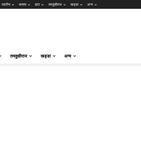
पडरौना
कसया
हाटा
तमकुहीराज
खड्डा
अन्य
तमकुहीराज
खड्डा
अन्य