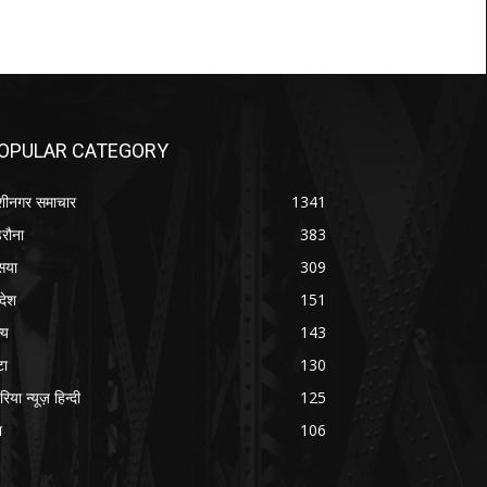
OPULAR CATEGORY
शीनगर समाचार
1341
रौना
383
सया
309
रदेश
151
्य
143
टा
130
रिया न्यूज़ हिन्दी
125
श
106