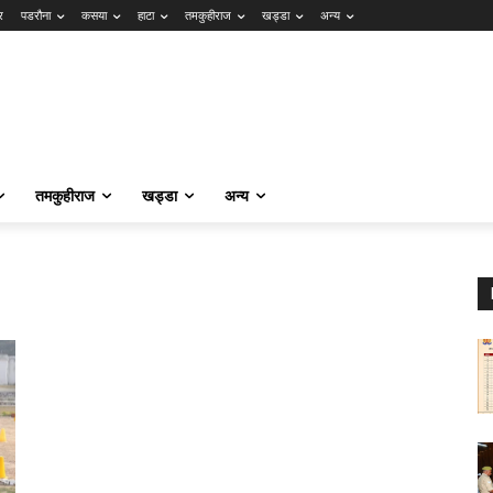
र
पडरौना
कसया
हाटा
तमकुहीराज
खड्डा
अन्य
तमकुहीराज
खड्डा
अन्य