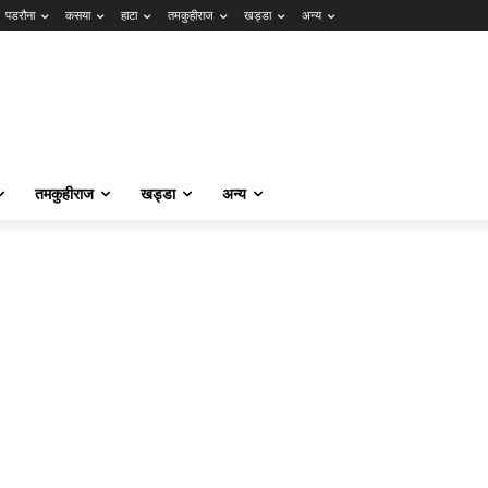
पडरौना
कसया
हाटा
तमकुहीराज
खड्डा
अन्य
तमकुहीराज
खड्डा
अन्य