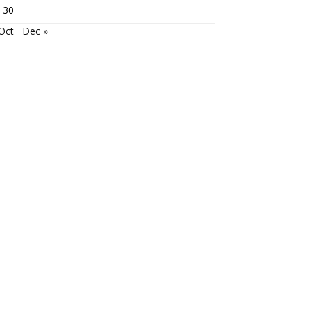
30
Oct
Dec »