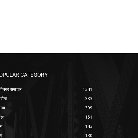
OPULAR CATEGORY
शीनगर समाचार
1341
रौना
383
सया
309
रदेश
151
्य
143
टा
130