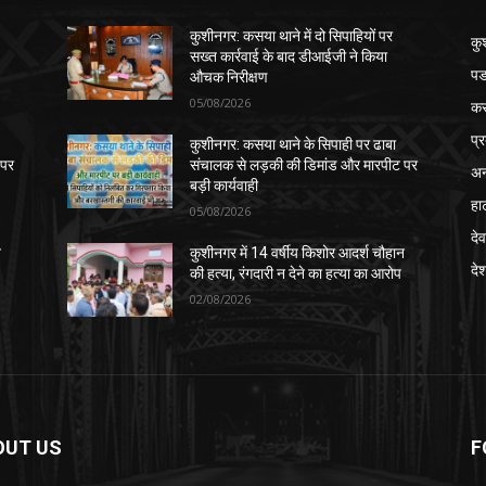
कुशीनगर: कसया थाने में दो सिपाहियों पर
कु
सख्त कार्रवाई के बाद डीआईजी ने किया
पड
औचक निरीक्षण
05/08/2026
क
प्
कुशीनगर: कसया थाने के सिपाही पर ढाबा
 पर
संचालक से लड़की की डिमांड और मारपीट पर
अन
बड़ी कार्यवाही
हा
05/08/2026
देव
न
कुशीनगर में 14 वर्षीय किशोर आदर्श चौहान
दे
की हत्या, रंगदारी न देने का हत्या का आरोप
02/08/2026
OUT US
F