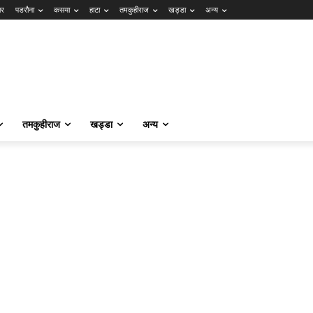
ार
पडरौना
कसया
हाटा
तमकुहीराज
खड्डा
अन्य
तमकुहीराज
खड्डा
अन्य