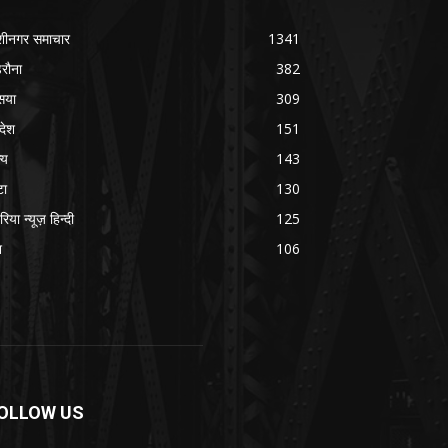
शीनगर समाचार
1341
रौना
382
सया
309
रदेश
151
्य
143
टा
130
रिया न्यूज़ हिन्दी
125
श
106
OLLOW US