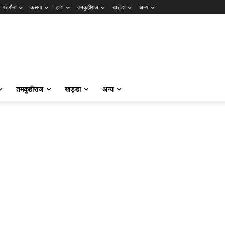
पडरौना
कसया
हाटा
तमकुहीराज
खड्डा
अन्य
तमकुहीराज
खड्डा
अन्य