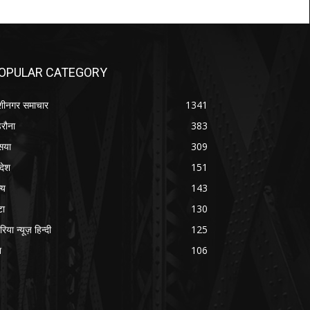
OPULAR CATEGORY
शीनगर समाचार
1341
रौना
383
सया
309
रदेश
151
्य
143
टा
130
रिया न्यूज़ हिन्दी
125
श
106