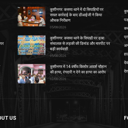
कुशीनगर: कसया थाने में दो सिपाहियों पर
कु
सख्त कार्रवाई के बाद डीआईजी ने किया
पड
औचक निरीक्षण
05/08/2026
क
प्
कुशीनगर: कसया थाने के सिपाही पर ढाबा
 पर
संचालक से लड़की की डिमांड और मारपीट पर
अन
बड़ी कार्यवाही
हा
05/08/2026
देव
न
कुशीनगर में 14 वर्षीय किशोर आदर्श चौहान
दे
की हत्या, रंगदारी न देने का हत्या का आरोप
02/08/2026
OUT US
F