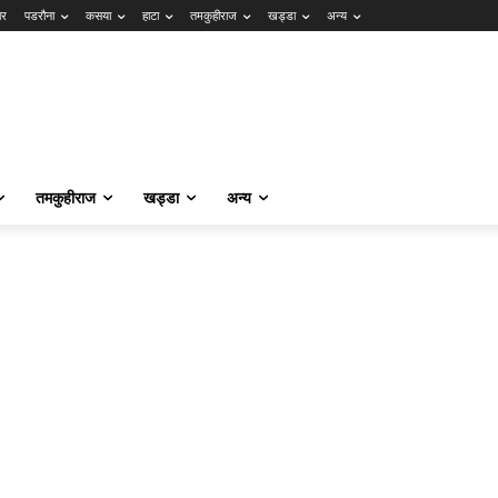
ार
पडरौना
कसया
हाटा
तमकुहीराज
खड्डा
अन्य
तमकुहीराज
खड्डा
अन्य