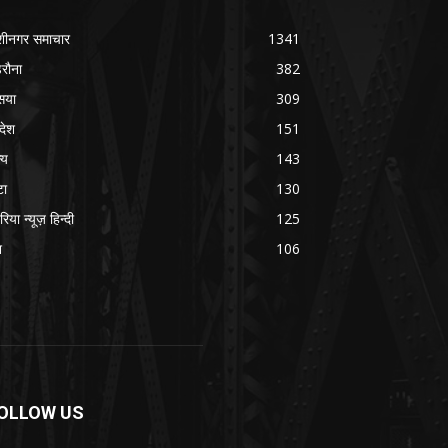
शीनगर समाचार
1341
रौना
382
सया
309
रदेश
151
्य
143
टा
130
रिया न्यूज़ हिन्दी
125
श
106
OLLOW US