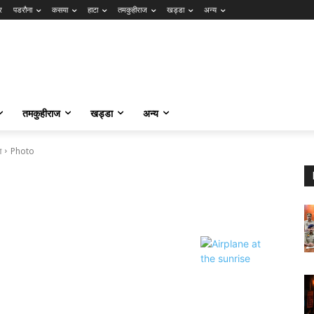
र
पडरौना
कसया
हाटा
तमकुहीराज
खड्डा
अन्य
तमकुहीराज
खड्डा
अन्य
ण
Photo