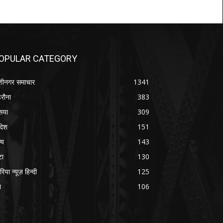
OPULAR CATEGORY
शीनगर समाचार
1341
रौना
383
सया
309
रदेश
151
्य
143
टा
130
रिया न्यूज़ हिन्दी
125
श
106