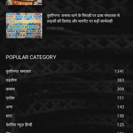
कुशीनगर: कसया थाने के सिपाही पर ढाबा संचालक से
लड़की की डिमांड और मारपीट पर बड़ी कार्यवाही
05/08/2026
POPULAR CATEGORY
कुशीनगर समाचार
1341
पडरौना
383
कसया
309
प्रदेश
151
अन्य
143
हाटा
130
देवरिया न्यूज़ हिन्दी
125