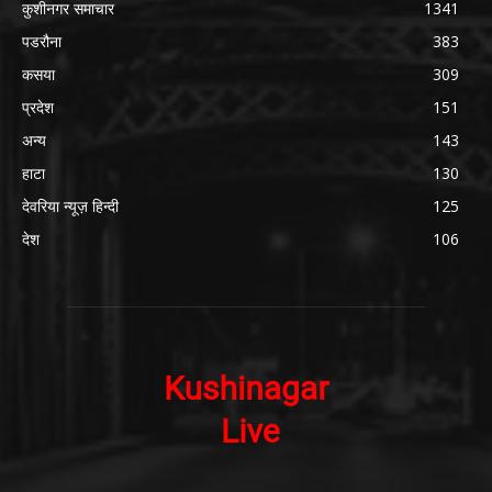
कुशीनगर समाचार
1341
पडरौना
383
कसया
309
प्रदेश
151
अन्य
143
हाटा
130
देवरिया न्यूज़ हिन्दी
125
देश
106