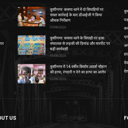
कुशीनगर: कसया थाने में दो सिपाहियों पर
कु
सख्त कार्रवाई के बाद डीआईजी ने किया
पड
औचक निरीक्षण
05/08/2026
क
प्
कुशीनगर: कसया थाने के सिपाही पर ढाबा
 पर
संचालक से लड़की की डिमांड और मारपीट पर
अन
बड़ी कार्यवाही
हा
05/08/2026
देव
न
कुशीनगर में 14 वर्षीय किशोर आदर्श चौहान
दे
की हत्या, रंगदारी न देने का हत्या का आरोप
02/08/2026
OUT US
F