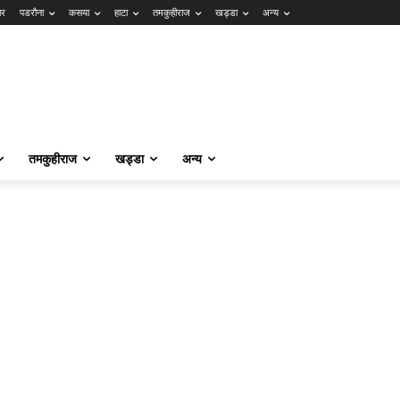
ार
पडरौना
कसया
हाटा
तमकुहीराज
खड्डा
अन्य
तमकुहीराज
खड्डा
अन्य