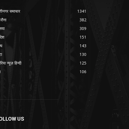
शीनगर समाचार
1341
रौना
382
सया
309
रदेश
151
्य
143
टा
130
रिया न्यूज़ हिन्दी
125
श
106
OLLOW US