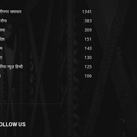
शीनगर समाचार
1341
रौना
383
सया
309
रदेश
151
्य
143
टा
130
रिया न्यूज़ हिन्दी
125
श
106
OLLOW US