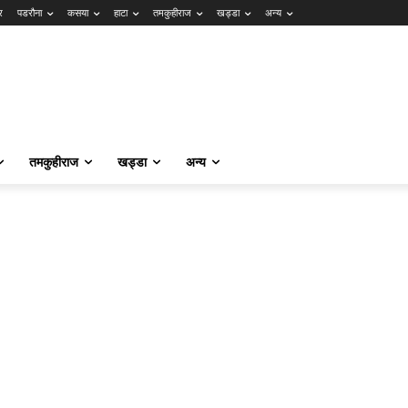
र
पडरौना
कसया
हाटा
तमकुहीराज
खड्डा
अन्य
तमकुहीराज
खड्डा
अन्य