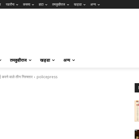
र
पडरौना
कसया
हाटा
तमकुहीराज
खड्डा
अन्य
तमकुहीराज
खड्डा
अन्य
 करने वाले तीन गिरफ्तार
policepress