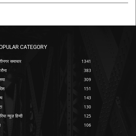
OPULAR CATEGORY
शीनगर समाचार
1341
रौना
383
सया
309
रदेश
151
्य
143
टा
130
रिया न्यूज़ हिन्दी
125
श
106