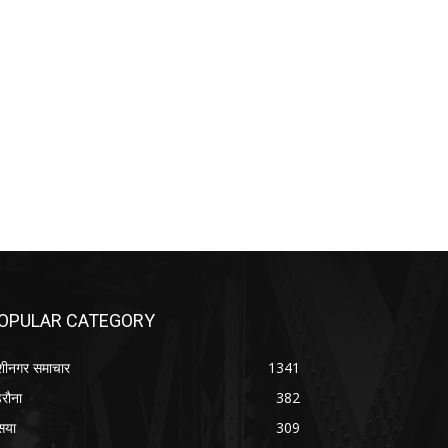
OPULAR CATEGORY
शीनगर समाचार
1341
रौना
382
सया
309