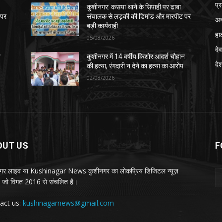
प्
कुशीनगर: कसया थाने के सिपाही पर ढाबा
 पर
संचालक से लड़की की डिमांड और मारपीट पर
अन
बड़ी कार्यवाही
हा
05/08/2026
देव
न
कुशीनगर में 14 वर्षीय किशोर आदर्श चौहान
दे
की हत्या, रंगदारी न देने का हत्या का आरोप
02/08/2026
OUT US
F
गर लाइव या Kushinagar News कुशीनगर का लोकप्रिय डिजिटल न्यूज़
ल, जो विगत 2016 से संचलित है।
act us:
kushinagarnews@gmail.com