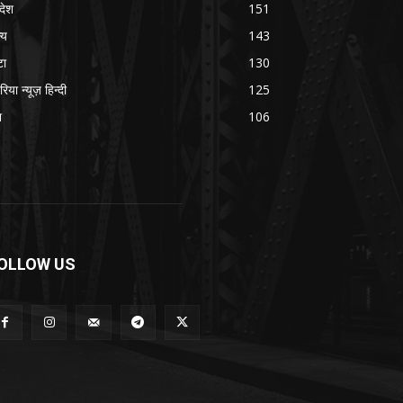
रदेश
151
्य
143
टा
130
रिया न्यूज़ हिन्दी
125
श
106
OLLOW US