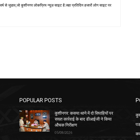
 से जुडाव,जो कुशीनगर लोकप्रिय न्यूज़ साइट है.जहा प्रतिदिन हजारों लोग साइट पर
POPULAR POSTS
P
कुशीनगर: कसया थाने में दो सिपाहियों पर
कु
सख्त कार्रवाई के बाद डीआईजी ने किया
पड
औचक निरीक्षण
05/08/2026
क