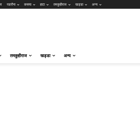
ार
पडरौना
कसया
हाटा
तमकुहीराज
खड्डा
अन्य
तमकुहीराज
खड्डा
अन्य