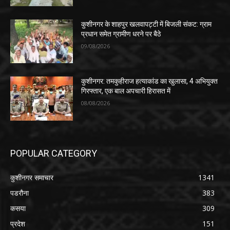
कुशीनगर के शाहपुर खलवापट्टी में बिजली संकट: ग्राम
प्रधान समेत ग्रामीण धरने पर बैठे
09/08/2026
कुशीनगर: तमकुहीराज हत्याकांड का खुलासा, 4 अभियुक्त
गिरफ्तार, एक बाल अपचारी हिरासत में
08/08/2026
POPULAR CATEGORY
कुशीनगर समाचार
1341
पडरौना
383
कसया
309
प्रदेश
151