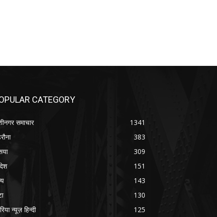
OPULAR CATEGORY
शीनगर समाचार
1341
रौना
383
सया
309
रदेश
151
्य
143
टा
130
रिया न्यूज़ हिन्दी
125