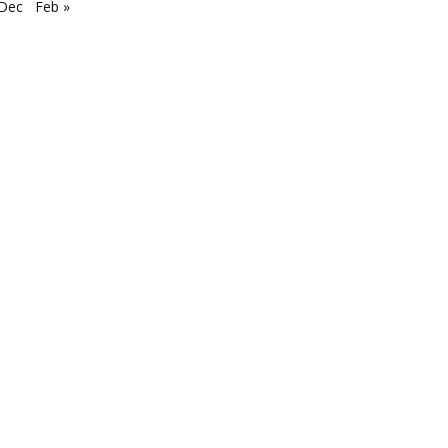
 Dec
Feb »