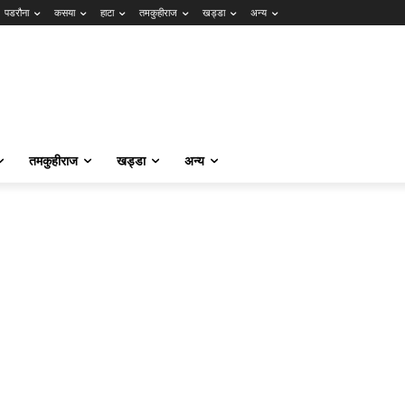
पडरौना
कसया
हाटा
तमकुहीराज
खड्डा
अन्य
तमकुहीराज
खड्डा
अन्य