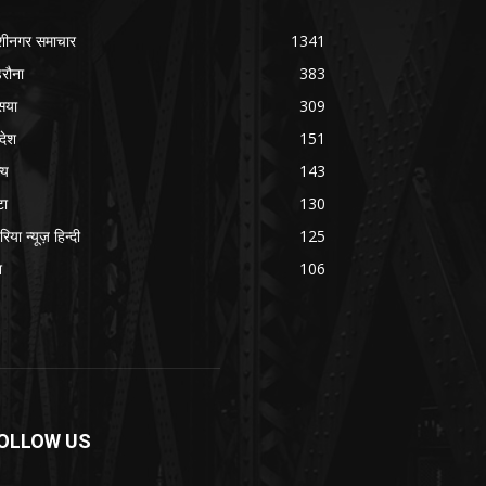
शीनगर समाचार
1341
रौना
383
सया
309
रदेश
151
्य
143
टा
130
रिया न्यूज़ हिन्दी
125
श
106
OLLOW US