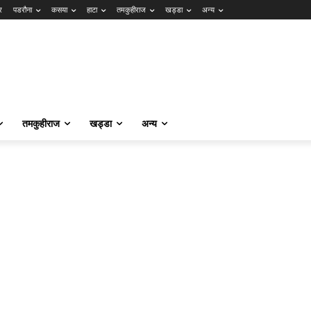
र
पडरौना
कसया
हाटा
तमकुहीराज
खड्डा
अन्य
तमकुहीराज
खड्डा
अन्य