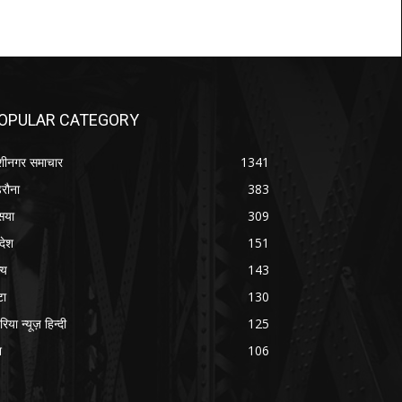
OPULAR CATEGORY
शीनगर समाचार
1341
रौना
383
सया
309
रदेश
151
्य
143
टा
130
रिया न्यूज़ हिन्दी
125
श
106