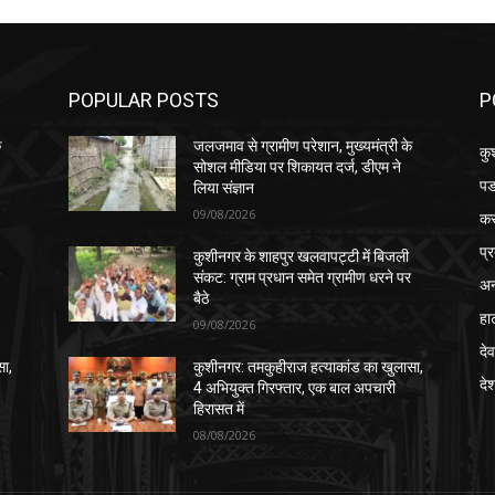
POPULAR POSTS
P
े
जलजमाव से ग्रामीण परेशान, मुख्यमंत्री के
कु
सोशल मीडिया पर शिकायत दर्ज, डीएम ने
पड
लिया संज्ञान
09/08/2026
क
प्
कुशीनगर के शाहपुर खलवापट्टी में बिजली
र
संकट: ग्राम प्रधान समेत ग्रामीण धरने पर
अन
बैठे
हा
09/08/2026
देव
सा,
कुशीनगर: तमकुहीराज हत्याकांड का खुलासा,
दे
4 अभियुक्त गिरफ्तार, एक बाल अपचारी
हिरासत में
08/08/2026