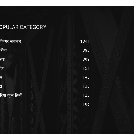
OPULAR CATEGORY
शीनगर समाचार
1341
रौना
383
सया
309
रदेश
151
्य
143
टा
130
रिया न्यूज़ हिन्दी
125
श
106