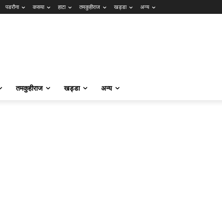
पडरौना
कसया
हाटा
तमकुहीराज
खड्डा
अन्य
तमकुहीराज
खड्डा
अन्य