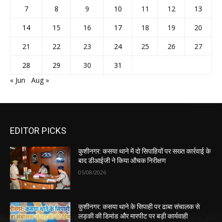
7
8
9
10
11
12
13
14
15
16
17
18
19
20
21
22
23
24
25
26
27
28
29
30
31
« Jun
Aug »
EDITOR PICKS
कुशीनगर: कसया थाने में दो सिपाहियों पर सख्त कार्रवाई के
बाद डीआईजी ने किया औचक निरीक्षण
05/08/2026
कुशीनगर: कसया थाने के सिपाही पर ढाबा संचालक से
लड़की की डिमांड और मारपीट पर बड़ी कार्यवाही