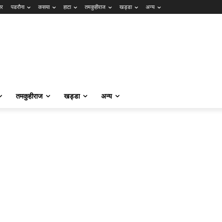
ार
पडरौना
कसया
हाटा
तमकुहीराज
खड्डा
अन्य
तमकुहीराज
खड्डा
अन्य