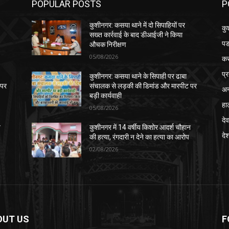
POPULAR POSTS
P
कुशीनगर: कसया थाने में दो सिपाहियों पर
कु
सख्त कार्रवाई के बाद डीआईजी ने किया
पड
औचक निरीक्षण
05/08/2026
क
प्
कुशीनगर: कसया थाने के सिपाही पर ढाबा
 पर
संचालक से लड़की की डिमांड और मारपीट पर
अन
बड़ी कार्यवाही
हा
05/08/2026
देव
न
कुशीनगर में 14 वर्षीय किशोर आदर्श चौहान
दे
की हत्या, रंगदारी न देने का हत्या का आरोप
02/08/2026
OUT US
F