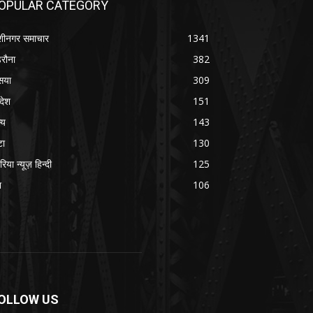
OPULAR CATEGORY
शीनगर समाचार
1341
रौना
382
सया
309
रदेश
151
्य
143
टा
130
रिया न्यूज़ हिन्दी
125
श
106
OLLOW US