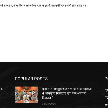
 से जुडाव,जो कुशीनगर लोकप्रिय न्यूज़ साइट है.जहा प्रतिदिन हजारों लोग साइट पर
POPULAR POSTS
P
सा,
कुशीनगर: तमकुहीराज हत्याकांड का खुलासा,
कु
4 अभियुक्त गिरफ्तार, एक बाल अपचारी
पड
हिरासत में
08/08/2026
क