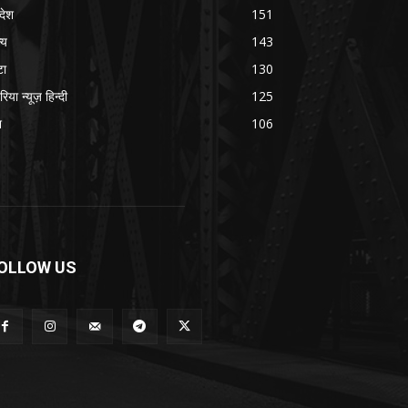
रदेश
151
्य
143
टा
130
रिया न्यूज़ हिन्दी
125
श
106
OLLOW US