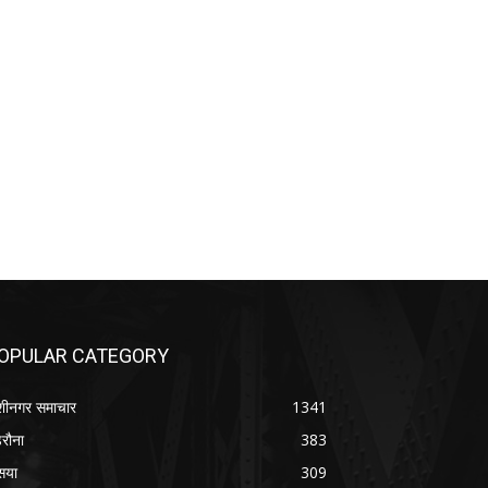
OPULAR CATEGORY
शीनगर समाचार
1341
रौना
383
सया
309