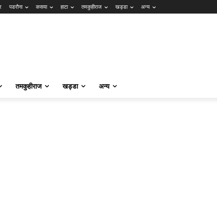
र
पडरौना
कसया
हाटा
तमकुहीराज
खड्डा
अन्य
तमकुहीराज
खड्डा
अन्य