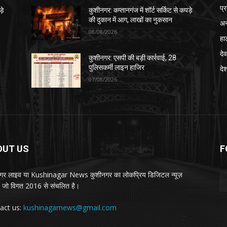
प्
़े
कुशीनगर: कप्तानगंज में शॉर्ट सर्किट से कपड़े
की दुकान में आग, लाखों का नुकसान
अन
08/08/2026
हा
देव
कुशीनगर: एसपी की बड़ी कार्रवाई, 28
पुलिसकर्मी लाइन हाजिर
दे
07/08/2026
OUT US
F
गर लाइव या Kushinagar News कुशीनगर का लोकप्रिय डिजिटल न्यूज़
ल, जो विगत 2016 से संचलित है।
act us:
kushinagarnews@gmail.com