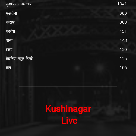
कुशीनगर समाचार
1341
पडरौना
383
कसया
309
प्रदेश
151
अन्य
143
हाटा
130
देवरिया न्यूज़ हिन्दी
125
देश
106