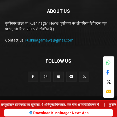
ABOUT US
कुशीनगर लाइव या Kushinagar News कुशीनगर का लोकप्रिय डिजिटल न्यूज़
पोर्टल, जो विगत 2016 से संचलित है।
Contact us:
kushinagarnews@gmail.com
FOLLOW US
© Kushinagar Live - 2022
×
हीराज हत्याकांड का खुलासा, 4 अभियुक्त गिरफ्तार, एक बाल अपचारी हिरासत में
|
कुशीनगर: कप
Home
About us
Privacy Policy
Contact us
Download Kushinagar News App