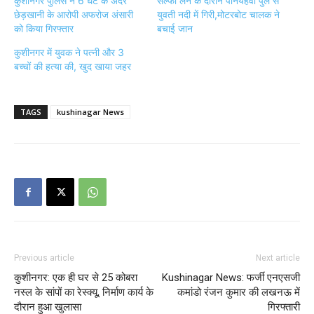
कुशीनगर पुलिस ने 6 घंटे के अंदर
सेल्फी लेने के दौरान पनियहवा पुल से
छेड़खानी के आरोपी अफरोज अंसारी
युवती नदी में गिरी,मोटरबोट चालक ने
को किया गिरफ्तार
बचाई जान
कुशीनगर में युवक ने पत्नी और 3
बच्चों की हत्या की, खुद खाया जहर
TAGS
kushinagar News
Previous article
Next article
कुशीनगर: एक ही घर से 25 कोबरा
Kushinagar News: फर्जी एनएसजी
नस्ल के सांपों का रेस्क्यू, निर्माण कार्य के
कमांडो रंजन कुमार की लखनऊ में
दौरान हुआ खुलासा
गिरफ्तारी