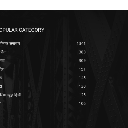
OPULAR CATEGORY
शीनगर समाचार
1341
रौना
383
सया
309
रदेश
151
्य
143
टा
130
रिया न्यूज़ हिन्दी
125
श
106