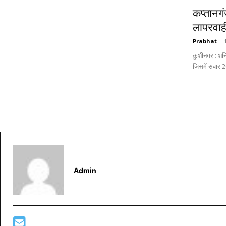
कप्तानगं
लापरवाह
Prabhat
-
कुशीनगर : शनि
Admin