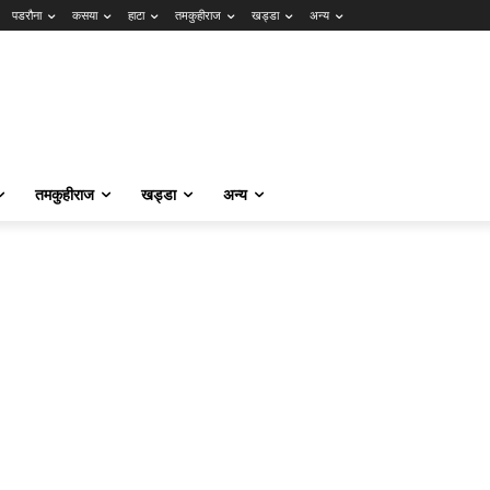
पडरौना
कसया
हाटा
तमकुहीराज
खड्डा
अन्य
तमकुहीराज
खड्डा
अन्य