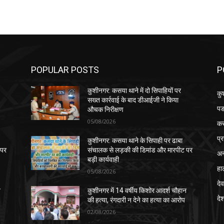
POPULAR POSTS
P
कुशीनगर: कसया थाने में दो सिपाहियों पर
कु
सख्त कार्रवाई के बाद डीआईजी ने किया
पड
औचक निरीक्षण
05/08/2026
क
प्
कुशीनगर: कसया थाने के सिपाही पर ढाबा
 पर
संचालक से लड़की की डिमांड और मारपीट पर
अन
बड़ी कार्यवाही
हा
05/08/2026
देव
न
कुशीनगर में 14 वर्षीय किशोर आदर्श चौहान
दे
की हत्या, रंगदारी न देने का हत्या का आरोप
02/08/2026