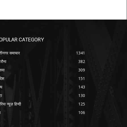
OPULAR CATEGORY
शीनगर समाचार
1341
रौना
382
सया
309
रदेश
151
्य
143
टा
130
रिया न्यूज़ हिन्दी
125
श
106