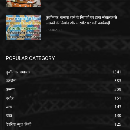
कुशीनगर: कसया थाने के सिपाही पर ढाबा संचालक से
लड़की की डिमांड और मारपीट पर बड़ी कार्यवाही
05/08/2026
POPULAR CATEGORY
कुशीनगर समाचार
1341
पडरौना
383
कसया
309
प्रदेश
151
अन्य
143
हाटा
130
देवरिया न्यूज़ हिन्दी
125