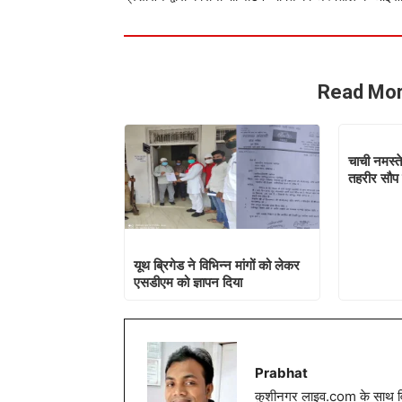
Read Mor
चाची नमस्त
तहरीर सौप 
यूथ ब्रिगेड ने विभिन्न मांगों को लेकर
एसडीएम को ज्ञापन दिया
Prabhat
कुशीनगर लाइव.com के साथ विग