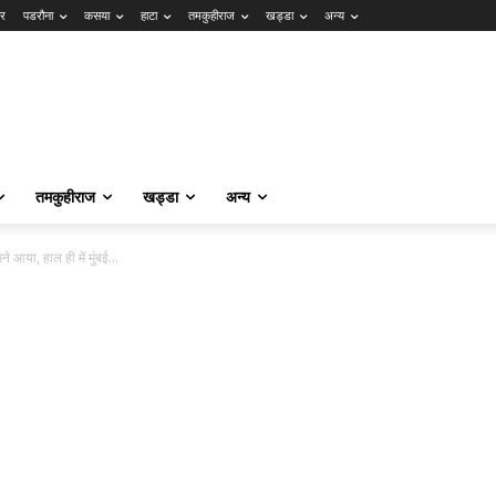
ार
पडरौना
कसया
हाटा
तमकुहीराज
खड्डा
अन्य
तमकुहीराज
खड्डा
अन्य
े आया, हाल ही में मुंबई...