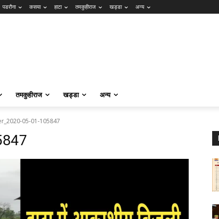
पडरौना
कसया
हाटा
तमकुहीराज
खड्डा
अन्य
तमकुहीराज
खड्डा
अन्य
er_2020-05-01-105847
5847