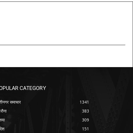
OPULAR CATEGORY
शीनगर समाचार
1341
रौना
383
सया
309
रदेश
151