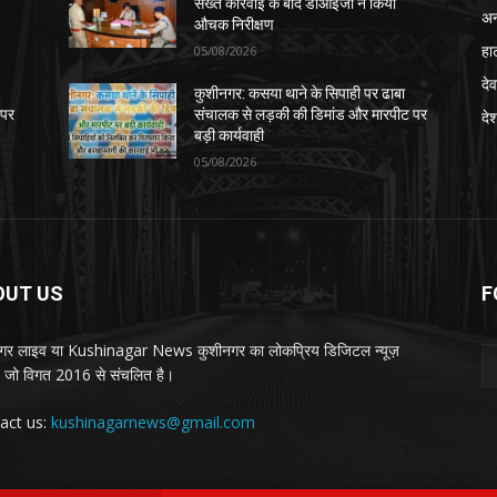
सख्त कार्रवाई के बाद डीआईजी ने किया
अन
औचक निरीक्षण
हा
05/08/2026
देव
कुशीनगर: कसया थाने के सिपाही पर ढाबा
 पर
संचालक से लड़की की डिमांड और मारपीट पर
दे
बड़ी कार्यवाही
05/08/2026
OUT US
F
गर लाइव या Kushinagar News कुशीनगर का लोकप्रिय डिजिटल न्यूज़
ल, जो विगत 2016 से संचलित है।
act us:
kushinagarnews@gmail.com