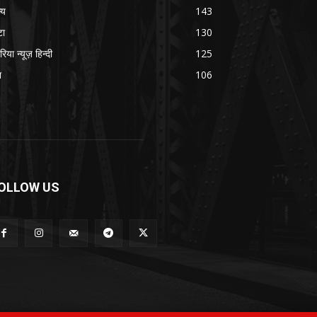
्य
143
टा
130
रिया न्यूज़ हिन्दी
125
श
106
OLLOW US