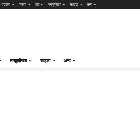
पडरौना
कसया
हाटा
तमकुहीराज
खड्डा
अन्य
तमकुहीराज
खड्डा
अन्य