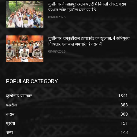
कुशीनगर के शाहपुर खलवापट्टी में बिजली संकट: ग्राम
प्रधान समेत ग्रामीण धरने पर बैठे
09/08/2026
कुशीनगर: तमकुहीराज हत्याकांड का खुलासा, 4 अभियुक्त
गिरफ्तार, एक बाल अपचारी हिरासत में
08/08/2026
POPULAR CATEGORY
कुशीनगर समाचार
1341
पडरौना
383
कसया
309
प्रदेश
151
अन्य
143